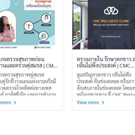
กันและดูแลโดยทีมแพทย์
ภายในแบบสอดเครื่องมือเสมอ
กัน แต่รายละเอียดของ
เพราะแพทย์จะเลือกวิธีตรวจ
กรม โปรโมชั่น และรูปแบบการ
อายุ อาการ และความเหมาะ
อาจแตกต่างกันเล็กน้อยตาม
แต่ละคน
ณะของแต่ละแพ็กเกจ
เกจตรวจสุขภาพก่อน
ตรวจภายใน รักษาตกขาว 
งานและตรวจคู่สมรส | CMC
กลิ่นไม่พึงประสงค์ | CMC
ness
Wellnes
เกจตรวจสุขภาพคู่สมรส
ดูแลปัญหาตกขาว กลิ่นไม่พึง
บคู่รักที่วางแผนแต่งงานหรือมี
ประสงค์ คันช่องคลอด หรือภา
 รวมตรวจโรคติดต่อทางเพศ
อักเสบภายในช่องคลอด โดยแพท
นธ์ ธาลัสซีเมีย และการทำงาน
หญิงเฉพาะทาง ที่ CMC Welln
บบสืบพันธุ์ โดยแพทย์เฉพาะ
บริการเป็นส่วนตัว ใส่ใจทุกขั้
 more
View more