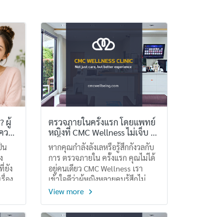
ผู้
ตรวจภายในครั้งแรก โดยแพทย์
วรรู้
หญิงที่ CMC Wellness ไม่เจ็บ ไม่
อาย ปลอดภัย
ป็น
หากคุณกำลังลังเลหรือรู้สึกกังวลกับ
ง
การ ตรวจภายใน ครั้งแรก คุณไม่ได้
่ยัง
อยู่คนเดียว CMC Wellness เรา
รื่อง
เข้าใจดีว่าผู้หญิงหลายคนรู้สึกไม่
จริงๆ
มั่นใจ เขิน หรือกลัวว่าจะเจ็บเราจึง
View more
ออกแบบประสบการณ์ตรวจภายใน
ให้ ปลอดภัย เป็นส่วนตัว ไม่เจ็บ และ