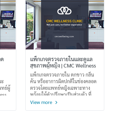
ไป
ดูแลโดยแพทย์หญิงเท่านั้นไม่ว่าคุณ
ตาม
จะมีอาการผิดปกติ เช่น ตกขาว คัน
สมของ
แสบ หรือเพียงต้องการตรวจมะเร็ง
ปากมดลูกประจำปีเราพร้อมให้คำ
แนะนำอย่างเข้าใจ และให้คุณมั่นใจ
ในทุกขั้นตอนของการดูแลสุขภาพ
เพศ
ลด
แพ็กเกจตรวจภายในและดูแล
สุขภาพผู้หญิง | CMC Wellness
แพ็กเกจตรวจภายใน ตกขาว กลิ่น
วะ
คัน หรืออาการผิดปกติในช่องคลอด
ย์ผู้
ตรวจโดยแพทย์หญิงเฉพาะทาง
ess
พร้อมให้คำปรึกษาเป็นส่วนตัว ที่
นตอน
CMC Wellness
View more