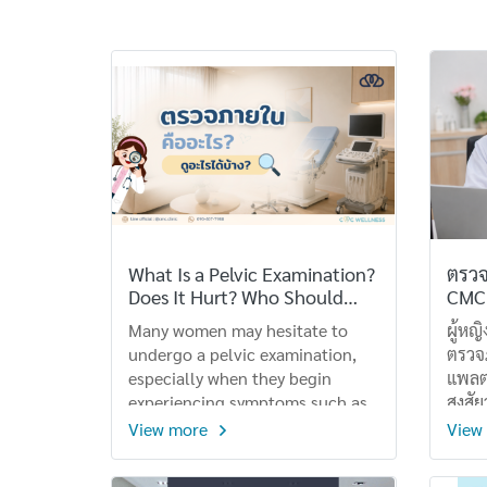
What Is a Pelvic Examination?
ตรวจ
Does It Hurt? Who Should
CMC 
Have One?
Many women may hesitate to
ผู้หญ
undergo a pelvic examination,
ตรวจ
especially when they begin
แพลต
experiencing symptoms such as
สงสัย
abnormal vaginal discharge,
ต่าง
View more
View
unpleasant odor, itching,
Welln
burning, genital lumps or sores,
ช่องท