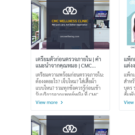
lower abdominal pain, or
เดียว
abnormal vaginal bleeding.
เดียว
Feelings of anxiety,
โปรแ
embarrassment, or fear of pain
ดูแล 
often lead them to delay seeking
ลักษ
medical care.In reality, a pelvic
examination is an important
gynecological assessment that
helps identify the underlying
เตรียมตัวก่อนตรวจภายใน | คำ
แพ็ก
cause of these symptoms,
แนะนำจากคุณหมอ | CMC
แต่ง
diagnose medical conditions,
Wellness
Well
เตรียมความพร้อมก่อนตรวจภายใน:
แพ็ก
and guide appropriate
ต้องงดอะไร? เจ็บไหม? ใส่เสื้อผ้า
สำหรั
treatment. It can also help
แบบไหน? รวมทุกข้อควรรู้ก่อนเข้า
บุตร
detect abnormalities at an early
รับบริการจากแพทย์หญิง ที่ CMC
สัมพั
stage, allowing for timely
Wellness ดูแลด้วยความเข้าใจ
ของระ
View more
View
management and better health
ทาง
outcomes.