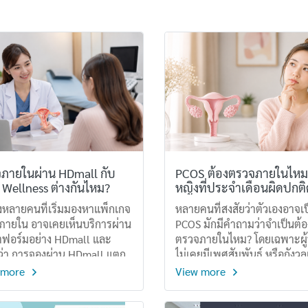
ภายในผ่าน HDmall กับ
PCOS ต้องตรวจภายในไหม? 
Wellness ต่างกันไหม?
หญิงที่ประจำเดือนผิดปกติค
อะไรบ้าง
ิงหลายคนที่เริ่มมองหาแพ็กเกจ
หลายคนที่สงสัยว่าตัวเองอาจเ
ภายใน อาจเคยเห็นบริการผ่าน
PCOS มักมีคำถามว่าจำเป็นต้อ
ฟอร์มอย่าง HDmall และ
ตรวจภายในไหม? โดยเฉพาะผู้ที
ว่า การจองผ่าน HDmall แตก
ไม่เคยมีเพศสัมพันธ์ หรือกังวลเ
จากการจองตรงกับ CMC
ความเจ็บและความไม่สบายใจ
 more
View more
ess หรือไม่จริงๆ แล้ว ทั้งสอง
แล้ว การตรวจ PCOS ไม่ได้
างยังคงเข้ารับบริการที่คลินิก
หมายความว่าทุกคนต้องตรวจ