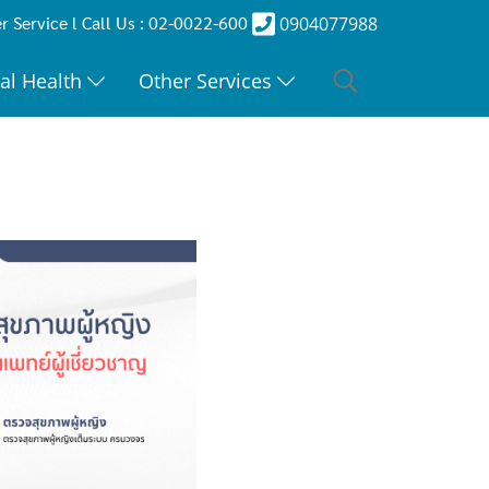
 Service l Call Us : 02-0022-600
0904077988
al Health
Other Services