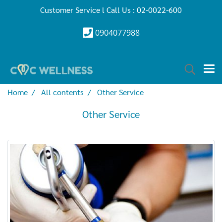
Customer Service l Call Us : 02-0022-600
0904077988
Home
All contents
Other Service
Other Service