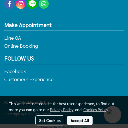
Make Appointment
Line OA
Online Booking
FOLLOW US
Facebook
Customer's Experience
PDPA
CMC Healthcare Policy
This website uses cookies for best user experience, to find out
more you can go to our
Privacy Policy
and
Cookies Policy
Copy right by CMC Healthcare
Set Cookies
Accept All
Powered by
MakeWebEasy.com