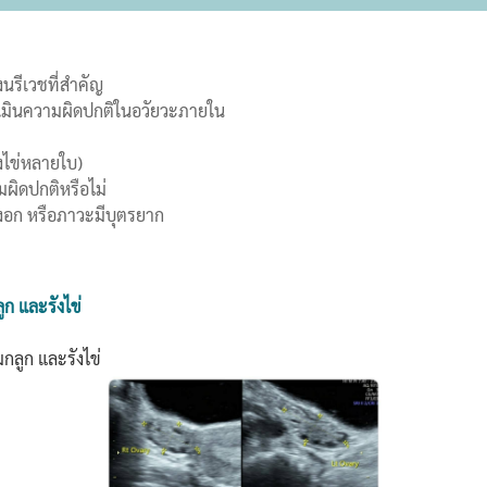
นรีเวชที่สำคัญ
ระเมินความผิดปกติในอวัยวะภายใน
งไข่หลายใบ)
มผิดปกติหรือไม่
องอก หรือภาวะมีบุตรยาก
ก และรังไข่
มกลูก และรังไข่